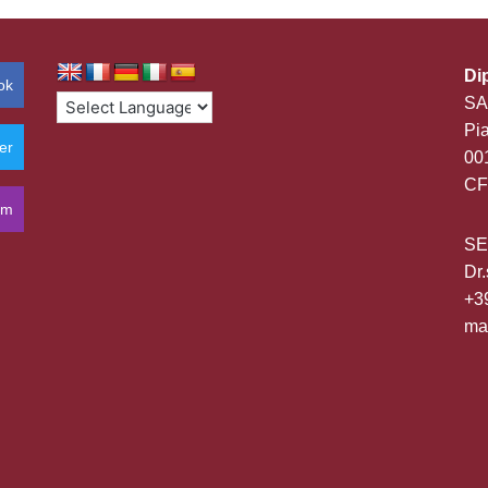
Di
ok
SA
Pia
er
00
CF
am
SE
Dr.
+3
mas