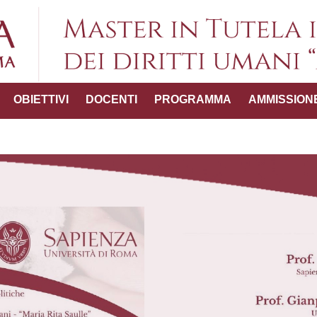
Master in Tutel
OBIETTIVI
DOCENTI
PROGRAMMA
AMMISSION
umani "
ttico-
del Master