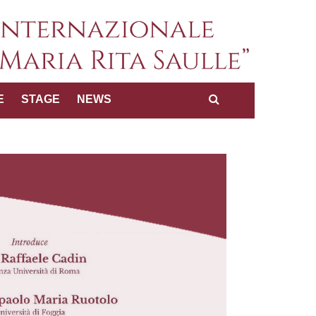
a internazionale dei diritti
E
STAGE
NEWS
Maria Rita Saulle"