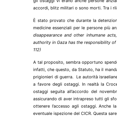
gli ostaggi vi erano anche persone anzian
accordi, blitz militari o sono morti. Tra i r
È stato provato che durante la detenzion
medicine essenziali per le persone più a
disappearance and other inhumane acts
authority in Gaza has the responsibility o
112)
A tal proposito, sembra opportuno spender
infatti, che questo, da Statuto, ha il mandat
prigionieri di guerra. Le autorità israeli
a favore degli ostaggi. In realtà la Cro
ostaggi seguita all’accordo del novembr
assicurando di aver intrapreso tutti gli sf
ottenere l’accesso agli ostaggi. Anche 
eventuale ispezione del CICR. Questa sarebb