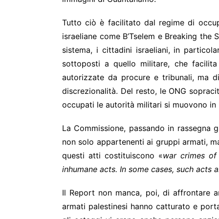
Tutto ciò è facilitato dal regime di occu
israeliane come B’Tselem e Breaking the 
sistema, i cittadini israeliani, in partic
sottoposti a quello militare, che facilit
autorizzate da procure e tribunali, ma d
discrezionalità. Del resto, le ONG sopraci
occupati le autorità militari si muovono in
La Commissione, passando in rassegna gli 
non solo appartenenti ai gruppi armati, ma 
questi atti costituiscono «
war crimes of
inhumane acts. In some cases, such acts 
Il Report non manca, poi, di affrontare an
armati palestinesi hanno catturato e porta