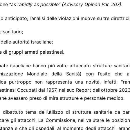
one “
as rapidly as possible”
(Advisory Opinon Par. 267).
anticipato, l’analisi delle violazioni muove su tre direttrici
e sanitario;
delle autorità israeliane;
e di gruppi armati palestinesi.
mate israeliane hanno più volte attaccato strutture sanitar
nizzazione Mondiale della Sanità) con l’esito che 
atica purtroppo non rappresenta una novità, infatti, Fra
lestinesi Occupati
dal 1967, nel suo Report dell’ottobre 20
liane avessero preso di mira strutture e personale medico.
il dibattuto tema dell’utilizzo di strutture sanitarie da p
icare gli attacchi. La Commissione, nel valutare le posizio
stanza e che gli ospedali, al momento degli attacchi, eran