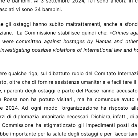
e e bambini. Al 3 settembre 2024, 101 sono ancora in cattiv
ilasciati vi sono 34 bambini.
e gli ostaggi hanno subito maltrattamenti, anche a sfondo 
nziane. La Commissione stabilisce quindi che: «
Crimes aga
, were committed against hostages by Hamas and other 
f investigating possible violations of international law and
e qualche riga, sul dibattuto ruolo del Comitato Internaz
o, oltre che di fornire assistenza umanitaria e facilitare il d
ane, i parenti degli ostaggi e parte del Paese hanno accusa
ce Rossa non ha potuto visitarli, ma ha comunque avuto u
e 2024. Ad ogni modo l’organizzazione ha risposto alle
orzi di diplomazia umanitaria necessari. Dichiara, infatti, d
la Commissione ha stigmatizzato gli impedimenti posti da
e importante per la salute degli ostaggi e per l’accertament