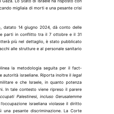
i Gaza. Lo Stato di Israele ha risposto con
cando migliaia di morti e una pesante crisi
o, datato 14 giugno 2024, dà conto delle
 parti in conflitto tra il 7 ottobre e il 31
ratterà più nel dettaglio, è stato pubblicato
cchi alle strutture e al personale sanitario
linea la metodologia seguita per il fact-
autorità israeliane. Riporta inoltre il
legal
militare e che Israele, in quanto potenza
i. In tale contesto viene ripreso il parere
 Occupati Palestinesi, incluso Gerusalemme
’occupazione israeliana violasse il diritto
esì una pesante discriminazione. La Corte