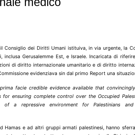
onale medico
. 7/2024
 Consiglio dei Diritti Umani istituiva, in via urgente, la
ti, inclusa Gerusalemme Est, e Israele. Incaricata di riferi
oni di diritto internazionale umanitario e di diritto internaz
la Commissione evidenziava sin dal primo Report una situazi
ima facie credible evidence available that convincingly 
s for ensuring complete control over the Occupied Palestin
of a repressive environment for Palestinians and 
ad Hamas e ad altri gruppi armati palestinesi, hanno sfer