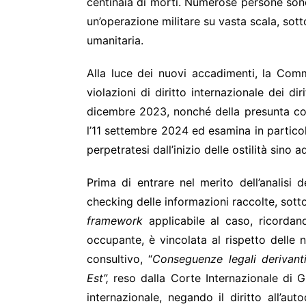
centinaia di morti. Numerose persone sono 
un’operazione militare su vasta scala, sot
umanitaria.
Alla luce dei nuovi accadimenti, la Com
violazioni di diritto internazionale dei di
dicembre 2023, nonché della presunta com
l’11 settembre 2024 ed esamina in particola
perpetratesi dall’inizio delle ostilità sino
Prima di entrare nel merito dell’analisi
checking delle informazioni raccolte, sotto
framework
applicabile al caso, ricordan
occupante, è vincolata al rispetto delle n
consultivo, “
Conseguenze legali derivanti
Est”,
reso dalla Corte Internazionale di Gi
internazionale, negando il diritto all’a