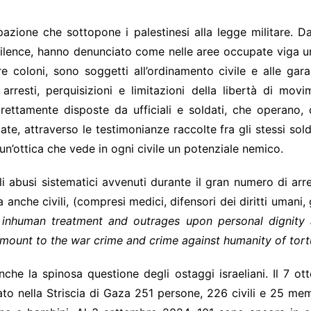
pazione che sottopone i palestinesi alla legge militare. 
Silence, hanno denunciato come nelle aree occupate viga un
olare coloni, sono soggetti all’ordinamento civile e alle ga
a arresti, perquisizioni e limitazioni della libertà di m
irettamente disposte da ufficiali e soldati, che operano,
tate, attraverso le testimonianze raccolte fra gli stessi sol
 un’ottica che vede in ogni civile un potenziale nemico.
abusi sistematici avvenuti durante il gran numero di arrest
anche civili, (compresi medici, difensori dei diritti umani,
 inhuman treatment and outrages upon personal dignity 
amount to the war crime and crime against humanity of tort
che la spinosa questione degli ostaggi israeliani. Il 7 ott
to nella Striscia di Gaza 251 persone, 226 civili e 25 memb