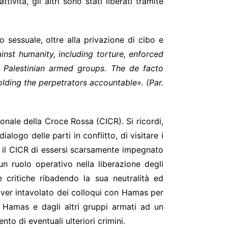
ità, gli altri sono stati liberati tramite
sessuale, oltre alla privazione di cibo e
inst humanity, including torture, enforced
Palestinian armed groups. The de facto
 holding the perpetrators accountable
». (Par.
ionale della Croce Rossa
(CICR). Si ricordi,
ialogo delle parti in conflitto, di visitare i
to il CICR di essersi scarsamente impegnato
n ruolo operativo nella liberazione degli
 critiche ribadendo la sua neutralità ed
i aver intavolato dei colloqui con Hamas per
 Hamas e dagli altri gruppi armati ad un
o di eventuali ulteriori crimini.