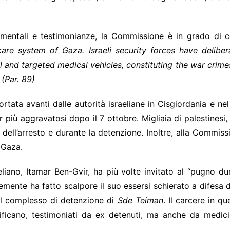
mentali e testimonianze, la Commissione è in grado di 
are system of Gaza. Israeli security forces have delibera
and targeted medical vehicles, constituting the war crimes
 (Par. 89)
rtata avanti dalle autorità israeliane in Cisgiordania e nel
 più aggravatosi dopo il 7 ottobre. Migliaia di palestinesi, 
ell’arresto e durante la detenzione. Inoltre, alla Commissio
a Gaza.
aeliano, Itamar Ben-Gvir, ha più volte invitato al “pugno d
mente ha fatto scalpore il suo essersi schierato a difesa di 
del complesso di detenzione di
Sde Teiman
. Il carcere in q
rificano, testimoniati da ex detenuti, ma anche da medici 