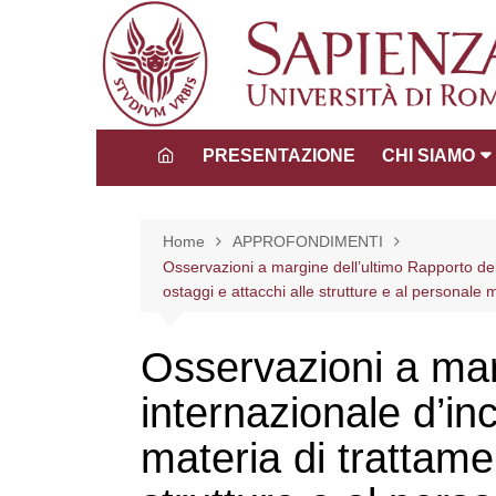
Salta
al
contenuto
PRESENTAZIONE
CHI SIAMO
Direttore
Consiglio dida
Home
APPROFONDIMENTI
scientifico
Osservazioni a margine dell’ultimo Rapporto dell
ostaggi e attacchi alle strutture e al personale
Tutors
La Comunità 
Osservazioni a mar
internazionale d’inc
materia di trattame