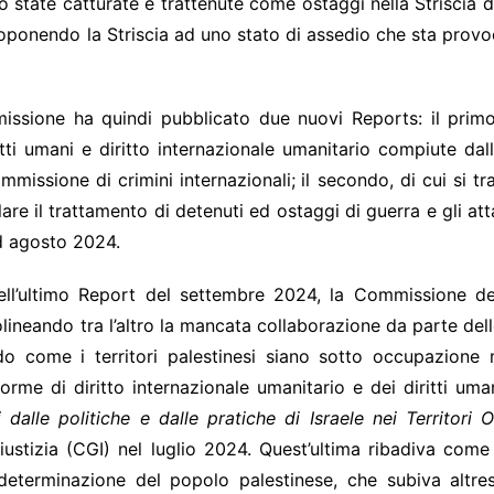
state catturate e trattenute come ostaggi nella Striscia d
toponendo la Striscia ad uno stato di assedio che sta provo
missione ha quindi pubblicato due nuovi Reports: il prim
ritti umani e diritto internazionale umanitario compiute dalle
missione di crimini internazionali;
il secondo, di cui si t
re il trattamento di detenuti ed ostaggi di guerra e gli atta
 ad agosto 2024.
 dell’ultimo Report del settembre 2024, la Commissione de
lineando tra l’altro la mancata collaborazione da parte delle 
do come i territori palestinesi siano sotto occupazione 
orme di diritto internazionale umanitario e dei diritti uman
 dalle politiche e dalle pratiche di Israele nei Territori
ustizia (CGI) nel luglio 2024. Quest’ultima ribadiva come l
utodeterminazione del popolo palestinese, che subiva altr