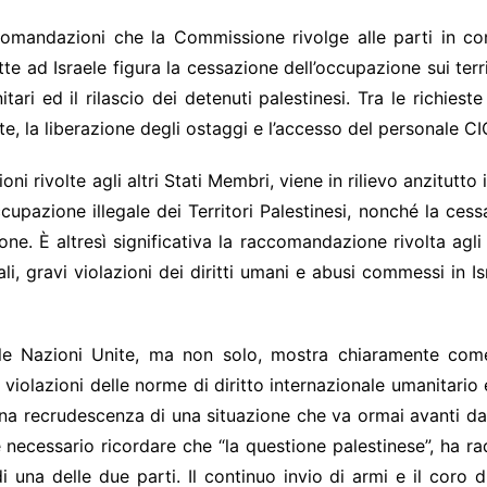
mandazioni che la Commissione rivolge alle parti in conf
atte ad Israele figura la cessazione dell’occupazione sui terri
ari ed il rilascio dei detenuti palestinesi. Tra le richieste
, la liberazione degli ostaggi e l’accesso del personale CIC
 rivolte agli altri Stati Membri, viene in rilievo anzitutto i
upazione illegale dei Territori Palestinesi, nonché la ces
e. È altresì significativa la raccomandazione rivolta agli 
ali, gravi violazioni dei diritti umani e abusi commessi in Is
lle Nazioni Unite, ma non solo, mostra chiaramente come
 violazioni delle norme di diritto internazionale umanitario 
na recrudescenza di una situazione che va ormai avanti da se
è necessario ricordare che “la questione palestinese”, ha ra
i una delle due parti. Il continuo invio di armi e il coro 