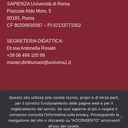
SAPIENZA Università di Roma
Piazzale Aldo Moro, 5
00185, Roma
CF 80209930587 – PI 02133771002
SEGRETERIA DIDATTICA:
Dr.ssa Antonella Rosato
+39 06 499 105 99
master.dirittiumani@uniroma1.it
Questo sito utilizza solo cookie tecnici, propri e di terze parti,
per il corretto funzionamento delle pagine web e per il
Area Riservata
Privacy policy
Login
miglioramento dei servizi. Se vuoi saperne di più o negare il
consenso consulta l'informativa sulla privacy. Proseguendo la
navigazione del sito o cliccando su "ACCONSENTO" acconsenti
all'uso dei cookie.