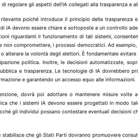
 regolare gli aspetti dell’IA collegati alla trasparenza e al
a rilevante poiché introduce il principio della trasparenza 
di IA devono essere chiare e sottoposte a un controllo adeg
ioni riguardanti il funzionamento di tali sistemi, consent
 e non compromettere, i processi democratici. Ad esempio, ne
 alterare la volontà degli elettori. È fondamentale evitare 
ipazione politica. Inoltre, le decisioni automatizzate, so
ubblica e trasparenza. Le tecnologie di IA dovrebbero p
formazione e garantendo un accesso equo alle informazioni.
nzione, dovrà poi adottare o mantenere misure volte a c
lica che i sistemi IA devono essere progettati in modo t
ché gli individui possano contestare eventuali decisioni che 
e stabilisce che gli Stati Parti dovranno promuovere consult