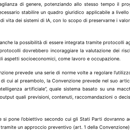
uaglianza di genere, potenziando allo stesso tempo il prog
ssario stabilire un quadro giuridico applicabile a livello
lo di vita dei sistemi di IA, con lo scopo di preservarne i val
he la possibilità di essere integrata tramite protocolli agg
protocolli dovrebbero incoraggiare la valutazione dei rischi 
 agli aspetti socioeconomici, come lavoro e occupazione.
one prevede una serie di norme volte a regolare l’utilizzo 
tà di cui al preambolo, la Convenzione prevede nel suo artico
ntelligenza artificiale”, quale sistema basato su una macchin
 output quali previsioni, contenuti, raccomandazioni o deci
e si pone l’obiettivo secondo cui gli Stati Parti dovranno 
li tramite un approccio preventivo (art. 1 della Convenzione)