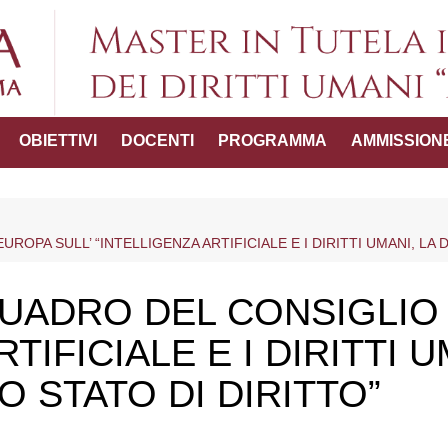
Master in Tutel
OBIETTIVI
DOCENTI
PROGRAMMA
AMMISSION
umani "
ttico-
OPA SULL’ “INTELLIGENZA ARTIFICIALE E I DIRITTI UMANI, LA 
del Master
ADRO DEL CONSIGLIO 
TIFICIALE E I DIRITTI U
 STATO DI DIRITTO”