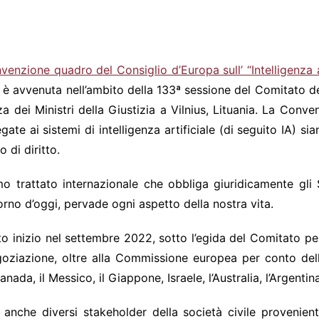
. 6/2024
venzione quadro del Consiglio d’Europa sull’ “Intelligenza a
e è avvenuta nell’ambito della 133ª sessione del Comitato dei
 dei Ministri della Giustizia a Vilnius, Lituania. La Conve
gate ai sistemi di intelligenza artificiale (di seguito IA) si
 di diritto.
 trattato internazionale che obbliga giuridicamente gli St
 giorno d’oggi, pervade ogni aspetto della nostra vita.
 inizio nel settembre 2022, sotto l’egida del Comitato per l
oziazione, oltre alla Commissione europea per conto del
anada, il Messico, il Giappone, Israele, l’Australia, l’Argentin
ti anche diversi stakeholder della società civile provenie