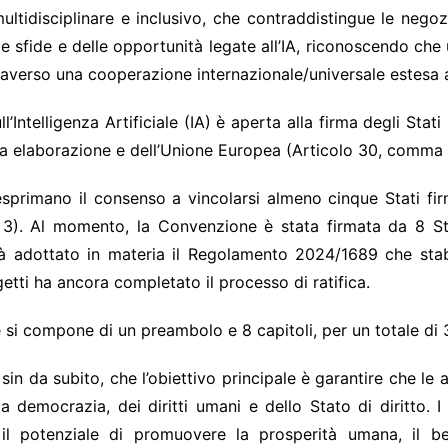
multidisciplinare e inclusivo, che contraddistingue le negoz
elle sfide e delle opportunità legate all’IA, riconoscendo ch
averso una cooperazione internazionale/universale estesa an
Intelligenza Artificiale (IA) è aperta alla firma degli Stat
a elaborazione e dell’Unione Europea (Articolo 30, comma 
 esprimano il consenso a vincolarsi almeno cinque Stati fir
3)​. Al momento, la Convenzione è stata firmata da 8 St
 adottato in materia il Regolamento 2024/1689 che stabil
getti ha ancora completato il processo di ratifica.
 si compone di un preambolo e 8 capitoli, per un totale di 3
in da subito, che l’obiettivo principale è garantire che le at
lla democrazia, dei diritti umani e dello Stato di diritto.
l potenziale di promuovere la prosperità umana, il ben