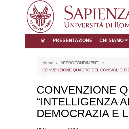
Salta
al
contenuto
PRESENTAZIONE
CHI SIAMO
Direttore
Consiglio dida
Home
APPROFONDIMENTI
scientifico
CONVENZIONE QUADRO DEL CONSIGLIO D’EUR
Tutors
La Comunità 
CONVENZIONE QU
“INTELLIGENZA AR
DEMOCRAZIA E LO