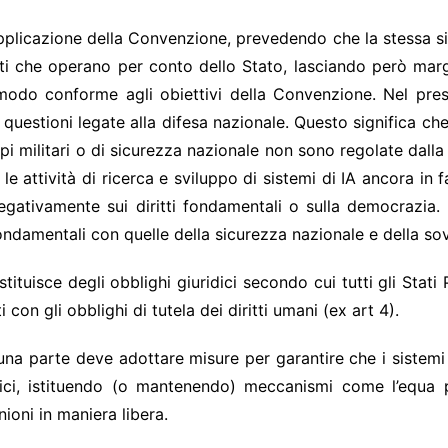
 applicazione della Convenzione, prevedendo che la stessa si 
ati che operano per conto dello Stato, lasciando però mar
in modo conforme agli obiettivi della Convenzione. Nel pre
 questioni legate alla difesa nazionale. Questo significa che 
scopi militari o di sicurezza nazionale non sono regolate dall
re le attività di ricerca e sviluppo di sistemi di IA ancora 
 negativamente sui diritti fondamentali o sulla democrazia
 fondamentali con quelle della sicurezza nazionale e della sov
stituisce degli obblighi giuridici secondo cui tutti gli Sta
i con gli obblighi di tutela dei diritti umani (ex art 4).
scuna parte deve adottare misure per garantire che i sistemi 
tici, istituendo (o mantenendo) meccanismi come l’equa pa
nioni in maniera libera.