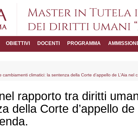
Master in Tutel
OBIETTIVI
DOCENTI
PROGRAMMA
AMMISSION
umani "
ttico-
 e cambiamenti climatici: la sentenza della Corte d’appello de L’Aia nel
del Master
el rapporto tra diritti um
nza della Corte d’appello de
genda.