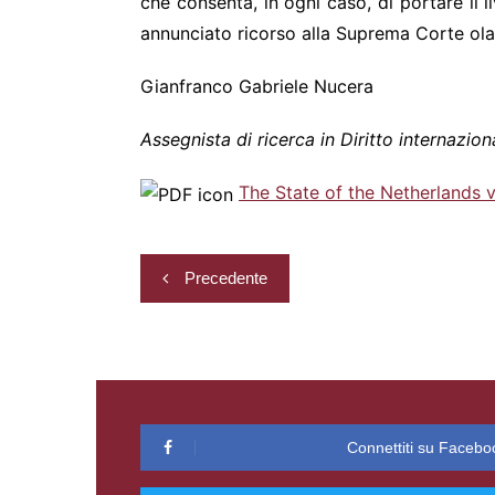
che consenta, in ogni caso, di portare il 
annunciato ricorso alla Suprema Corte ola
Gianfranco Gabriele Nucera
Assegnista di ricerca in Diritto internazion
The State of the Netherlands
Navigazione
Precedente
articoli
Connettiti su Facebo