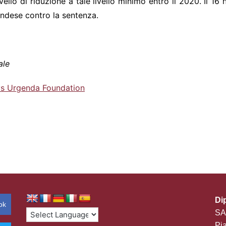
livello di riduzione a tale livello minimo entro il 2020. Il
ndese contro la sentenza.
ale
 vs Urgenda Foundation
Di
ok
SA
Pia