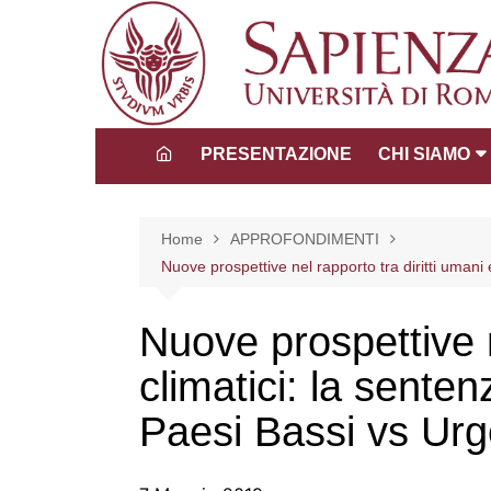
Salta
al
contenuto
PRESENTAZIONE
CHI SIAMO
Direttore
Consiglio dida
Home
APPROFONDIMENTI
scientifico
Nuove prospettive nel rapporto tra diritti umani
Tutors
La Comunità 
Nuove prospettive n
climatici: la sente
Paesi Bassi vs Ur