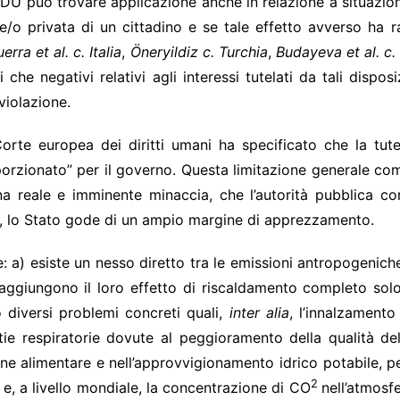
a CEDU può trovare applicazione anche in relazione a situazio
e/o privata di un cittadino e se tale effetto avverso ha 
erra et al. c. Italia
,
Öneryildiz c. Turchia
,
Budayeva et al. c.
vi che negativi relativi agli interessi tutelati da tali dispo
violazione.
la Corte europea dei diritti umani ha specificato che la t
orzionato” per il governo. Questa limitazione generale co
una reale e imminente minaccia, che l’autorità pubblica 
re, lo Stato gode di un ampio margine di apprezzamento.
: a) esiste un nesso diretto tra le emissioni antropogeniche
 raggiungono il loro effetto di riscaldamento completo sol
 diversi problemi concreti quali,
inter alia
, l’innalzamento
ie respiratorie dovute al peggioramento della qualità dell
one alimentare e nell’approvvigionamento idrico potabile, per
2
 e, a livello mondiale, la concentrazione di CO
nell’atmosf