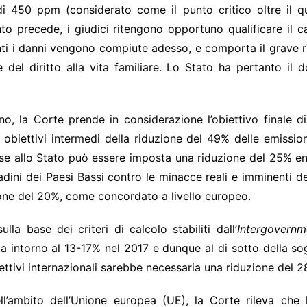
di 450 ppm (considerato come il punto critico oltre il q
to precede, i giudici ritengono opportuno qualificare il
ti i danni vengono compiute adesso, e comporta il grave ris
e del diritto alla vita familiare. Lo Stato ha pertanto il 
no, la Corte prende in considerazione l’obiettivo finale di
i obiettivi intermedi della riduzione del 49% delle emissio
 se allo Stato può essere imposta una riduzione del 25% en
ttadini dei Paesi Bassi contro le minacce reali e imminenti
zione del 20%, come concordato a livello europeo.
la base dei criteri di calcolo stabiliti dall’
Intergovern
ta intorno al 13-17% nel 2017 e dunque al di sotto della sogl
ttivi internazionali sarebbe necessaria una riduzione del 2
nell’ambito dell’Unione europea (UE), la Corte rileva che 