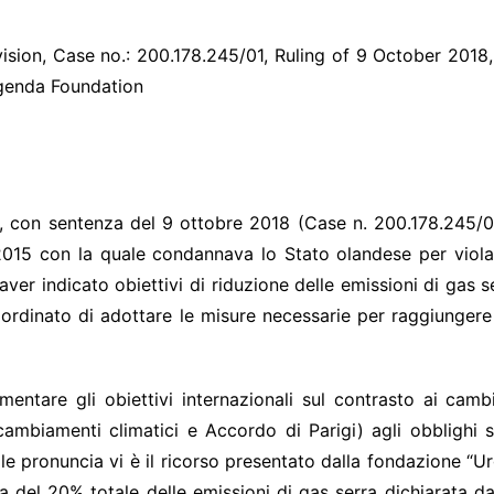
sion, Case no.: 200.178.245/01, Ruling of 9 October 2018,
rgenda Foundation
ndimento n.
ile, con sentenza del 9 ottobre 2018 (Case n. 200.178.245/
 2015 con la quale condannava lo Stato olandese per viola
er indicato obiettivi di riduzione delle emissioni di gas serr
 ordinato di adottare le misure necessarie per raggiungere 
ntare gli obiettivi internazionali sul contrasto ai cambia
mbiamenti climatici e Accordo di Parigi) agli obblighi sui
tale pronuncia vi è il ricorso presentato dalla fondazione “U
a del 20% totale delle emissioni di gas serra dichiarata da