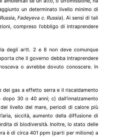
ni ambientali se un atto, o un’omissione, ha
raggiunto un determinato livello minimo di
 Russia
,
Fadeyeva c. Russia
). Ai sensi di tali
sizioni, compreso l’obbligo di intraprendere
utela degli artt. 2 e 8 non deve comunque
mporta che il governo debba intraprendere
conosceva o avrebbe dovuto conoscere. In
 dei gas a effetto serra e il riscaldamento
o dopo 30 o 40 anni; c) dall’innalzamento
 del livello del mare, periodi di calore più
’aria, siccità, aumento della diffusione di
dita di biodiversità. Inoltre, lo stato delle
era è di circa 401 ppm (parti per milione) a