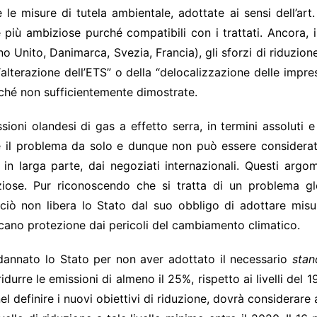
e le misure di tutela ambientale, adottate ai sensi dell’a
iù ambiziose purché compatibili con i trattati. Ancora, i 
o Unito, Danimarca, Svezia, Francia), gli sforzi di riduzion
 “alterazione dell’ETS” o della “delocalizzazione delle impr
ché non sufficientemente dimostrate.
ioni olandesi di gas a effetto serra, in termini assoluti e
e il problema da solo e dunque non può essere considera
 in larga parte, dai negoziati internazionali. Questi argo
biziose. Pur riconoscendo che si tratta di un problema g
iò non libera lo Stato dal suo obbligo di adottare misure
niscano protezione dai pericoli del cambiamento climatico.
ndannato lo Stato per non aver adottato il necessario
stan
durre le emissioni di almeno il 25%, rispetto ai livelli del 
el definire i nuovi obiettivi di riduzione, dovrà considera