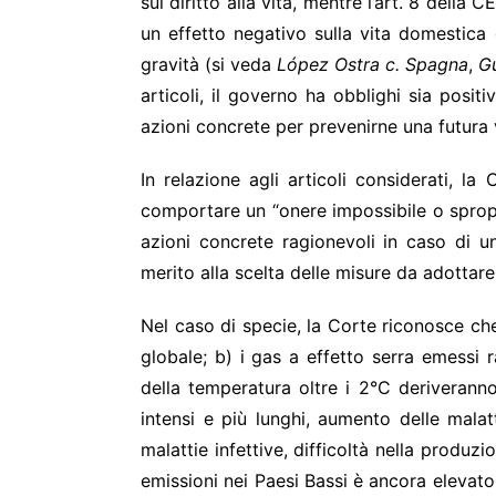
sul diritto alla vita, mentre l’art. 8 dell
un effetto negativo sulla vita domestica 
gravità (si veda
López Ostra c. Spagna
,
Gu
articoli, il governo ha obblighi sia positi
azioni concrete per prevenirne una futura 
In relazione agli articoli considerati, 
comportare un “onere impossibile o sprop
azioni concrete ragionevoli in caso di 
merito alla scelta delle misure da adotta
Nel caso di specie, la Corte riconosce che
globale; b) i gas a effetto serra emessi
della temperatura oltre i 2°C deriveranno
intensi e più lunghi, aumento delle malatt
malattie infettive, difficoltà nella produzi
emissioni nei Paesi Bassi è ancora elevato