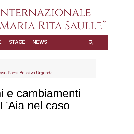
a internazionale dei diritti
E
STAGE
NEWS
Maria Rita Saulle"
 caso Paesi Bassi vs Urgenda.
ani e cambiamenti
 L’Aia nel caso