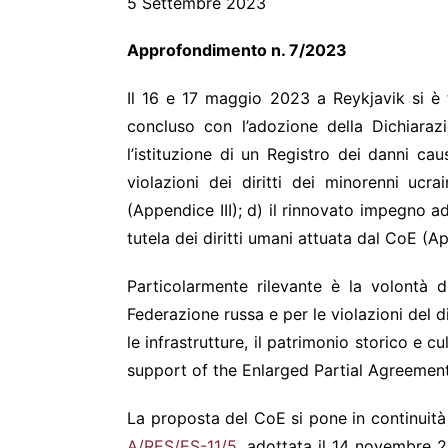
5 Settembre 2023
Approfondimento n
Il 16 e 17 maggio 2023 a Reykjavik si è te
concluso con l’adozione della Dichiara
l’istituzione di un Registro dei danni ca
violazioni dei diritti dei minorenni ucr
(Appendice III); d) il rinnovato impegno 
tutela dei diritti umani attuata dal CoE (A
Particolarmente rilevante è la volontà d
Federazione russa e per le violazioni del dir
le infrastrutture, il patrimonio storico e 
support of the Enlarged Partial Agreemen
La proposta del CoE si pone in continuità
A/RES/ES-11/5
, adottata il 14 novembre 