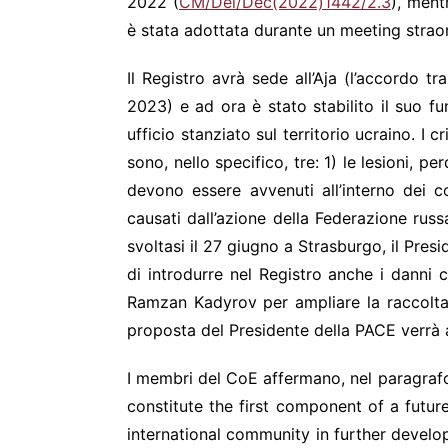
2022 (
CM/Del/Dec(2022)1442/2.3
), ment
è stata adottata durante un meeting straor
Il Registro avrà sede all’Aja (l’accordo tr
2023) e ad ora è stato stabilito il suo fu
ufficio stanziato sul territorio ucraino. I 
sono, nello specifico, tre: 1) le lesioni,
devono essere avvenuti all’interno dei co
causati dall’azione della Federazione russa
svoltasi il 27 giugno a Strasburgo, il Pre
di introdurre nel Registro anche i danni 
Ramzan Kadyrov per ampliare la raccolta 
proposta del Presidente della PACE verrà 
I membri del CoE affermano, nel paragrafo
constitute the first component of a futu
international community in further develo