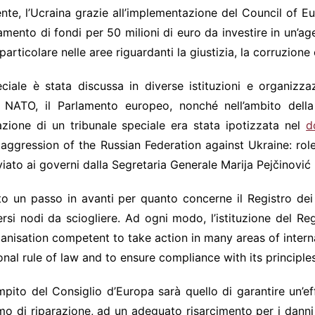
te, l’Ucraina grazie all’implementazione del Council of Eu
ento di fondi per 50 milioni di euro da investire in un’agen
rticolare nelle aree riguardanti la giustizia, la corruzione e
ciale è stata discussa in diverse istituzioni e organizza
a NATO, il Parlamento europeo, nonché nell’ambito della
azione di un tribunale speciale era stata ipotizzata nel
d
 aggression of the Russian Federation against Ukraine: rol
iato ai governi dalla Segretaria Generale Marija Pejčinović
to un passo in avanti per quanto concerne il Registro dei d
si nodi da sciogliere. Ad ogni modo, l’istituzione del Re
ganisation competent to take action in many areas of interna
onal rule of law and to ensure compliance with its principle
compito del Consiglio d’Europa sarà quello di garantire un’e
ismo di riparazione, ad un adeguato risarcimento per i dan