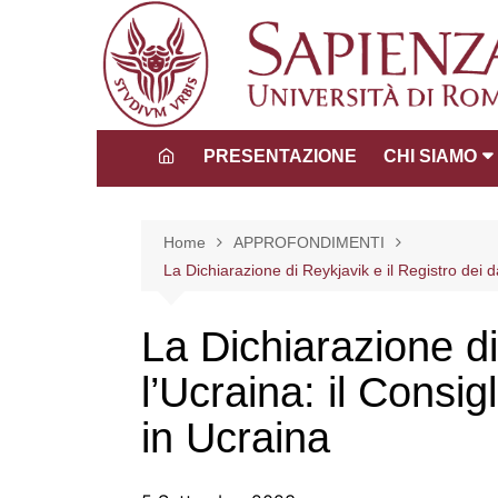
Salta
al
contenuto
PRESENTAZIONE
CHI SIAMO
Direttore
Consiglio dida
Home
APPROFONDIMENTI
scientifico
La Dichiarazione di Reykjavik e il Registro dei d
Tutors
La Comunità 
La Dichiarazione di
l’Ucraina: il Consig
in Ucraina