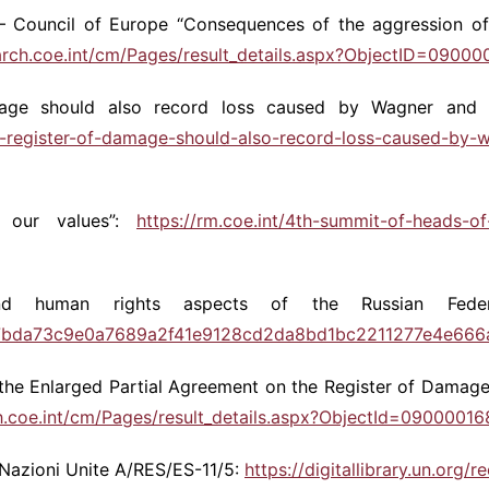
– Council of Europe “Consequences of the aggression of 
earch.coe.int/cm/Pages/result_details.aspx?ObjectID=090
age should also record loss caused by Wagner and K
ne-register-of-damage-should-also-record-loss-caused-by
d our values”:
https://rm.coe.int/4th-summit-of-heads-o
d human rights aspects of the Russian Federati
947bda73c9e0a7689a2f41e9128cd2da8bd1bc2211277e4e666
the Enlarged Partial Agreement on the Register of Damag
ch.coe.int/cm/Pages/result_details.aspx?ObjectId=090000
 Nazioni Unite A/RES/ES-11/5:
https://digitallibrary.un.org