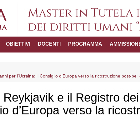
Master in Tutel
OBIETTIVI
DOCENTI
PROGRAMMA
AMMISSION
umani "
ttico-
anni per l’Ucraina: il Consiglio d’Europa verso la ricostruzione post-bell
del Master
 Reykjavik e il Registro de
lio d’Europa verso la ricost