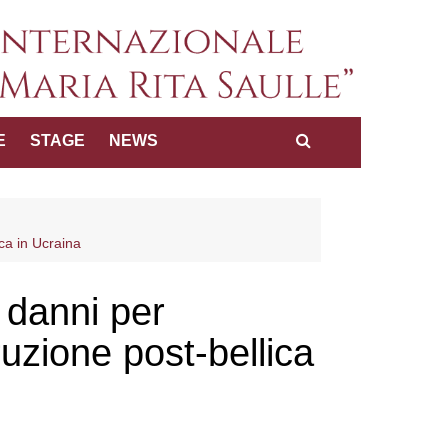
a internazionale dei diritti
E
STAGE
NEWS
Maria Rita Saulle"
ica in Ucraina
i danni per
ruzione post-bellica