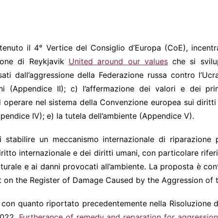
. 7/2023
nuto il 4° Vertice del Consiglio d’Europa (CoE), incentrat
zione di Reykjavik
United around our values
che si svilu
usati dall’aggressione della Federazione russa contro l’Uc
aini (Appendice II); c) l’affermazione dei valori e dei pr
ad operare nel sistema della Convenzione europea sui dirit
ppendice IV); e) la tutela dell’ambiente (Appendice V).
i stabilire un meccanismo internazionale di riparazione p
itto internazionale e dei diritti umani, con particolare rifer
culturale e ai danni provocati all’ambiente. La proposta è con
t on the Register of Damage Caused by the Aggression of t
 con quanto riportato precedentemente nella Risoluzione d
2022,
Furtherance of remedy and reparation for aggression