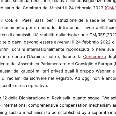
re una seconda decisione, relativa alle conseguenze dell’ag
dinario del Comitato dei Ministri il 24 febbraio 2023 (
CM/D
a il CoE e i Paesi Bassi per l’istituzione della sede nel terr
nzionamento per un periodo di tre anni. I lavori dell’uffic
criteri di ammissibilità stabiliti dalla risoluzione CM/RES(202
 perdite o danni devono essere avvenuti il 24 febbraio 2022 
nfini ucraini internazionalmente riconosciuti o nelle sue 
 in o contro l’Ucraina. Inoltre, durante la
Conferenza
degli
sidente dell’Assemblea Parlamentare del Consiglio d’Europa
causati dai gruppi militari privati quali il gruppo Wagner 
di reclami da iscrivere nel Registro. Ad oggi non è anco
accolta e resa operativa.
 12 della Dichiarazione di Reykjavik, quanto segue: “We ac
re international comprehensive compensation mechanism a
ping such a mechanism to be established by a separate int