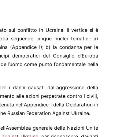
o sul conflitto in Ucraina. Il vertice si è
ppa seguendo cinque nuclei tematici: a)
raina (Appendice I); b) la condanna per le
incipi democratici del Consiglio d’Europa
ti dell’uomo come punto fondamentale nella
er i danni causati dall’aggressione della
imento alle azioni perpetrate contro i civili,
tenuta nell’Appendice I della Declaration in
he Russian Federation Against Ukraine.
ell’Assemblea generale delle Nazioni Unite
 against Ukraine
, per riconoscere, davanti