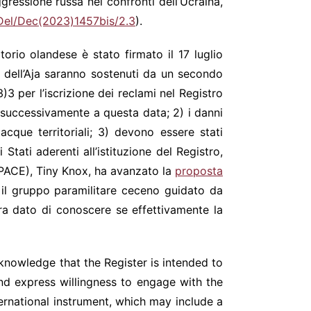
gressione russa nei confronti dell’Ucraina,
el/Dec(2023)1457bis/2.3
).
itorio olandese è stato firmato il 17 luglio
io dell’Aja saranno sostenuti da un secondo
3)3 per l’iscrizione dei reclami nel Registro
o successivamente a questa data; 2) i danni
acque territoriali; 3) devono essere stati
 Stati aderenti all’istituzione del Registro,
 (PACE), Tiny Knox, ha avanzato la
proposta
e il gruppo paramilitare ceceno guidato da
ra dato di conoscere se effettivamente la
knowledge that the Register is intended to
nd express willingness to engage with the
ernational instrument, which may include a