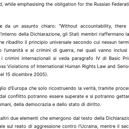
 while emphasising the obligation for the Russian Federat
 da un assunto chiaro: “Without accountability, there
l’interno della Dichiarazione, gli Stati membri riaffermano la
iene ribadito il principio universale secondo cui nessun term
 l’umanità e ai crimini di guerra, nei quali vanno inclusi 
er i crimini internazionali si veda paragrafo IV di Basic 
s Violations of International Human Rights Law and Seriou
el 15 dicembre 2005).
io d’Europa che solo ricostruendo la verità, tramite process
 dal conflitto potranno essere superate e si potranno gettare 
umani, della democrazia e dello stato di diritto.
altri due elementi che emergono dal testo della Dichiarazi
peciale sul reato di aggressione contro l’Ucraina, mentre il 