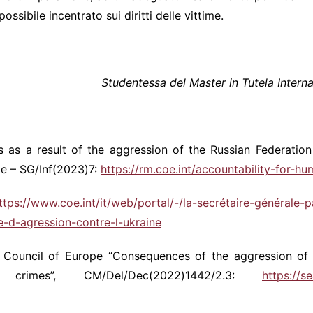
ossibile incentrato sui diritti delle vittime.
Studentessa del Master in Tutela Internaz
s as a result of the aggression of the Russian Federation 
pe – SG/Inf(2023)7:
https://rm.coe.int/accountability-for-h
ttps://www.coe.int/it/web/portal/-/la-secrétaire-générale-
me-d-agression-contre-l-ukraine
 Council of Europe “Consequences of the aggression of 
al crimes”, CM/Del/Dec(2022)1442/2.3:
https://s