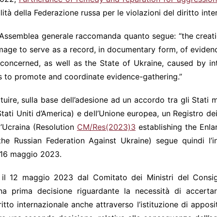
ità della Federazione russa per le violazioni del diritto int
e, l’Assemblea generale raccomanda quanto segue: “the crea
damage to serve as a record, in documentary form, of evide
s concerned, as well as the State of Ukraine, caused by in
 as to promote and coordinate evidence-gathering.”
ituire, sulla base dell’adesione ad un accordo tra gli Stati
ati Uniti d’America) e dell’Unione europea, un Registro dei
l’Ucraina (Resolution
CM/Res(2023)3
establishing the Enla
 Russian Federation Against Ukraine) segue quindi l’ind
al 16 maggio 2023.
il 12 maggio 2023 dal Comitato dei Ministri del Consig
una prima decisione riguardante la necessità di accerta
ritto internazionale anche attraverso l’istituzione di apposit