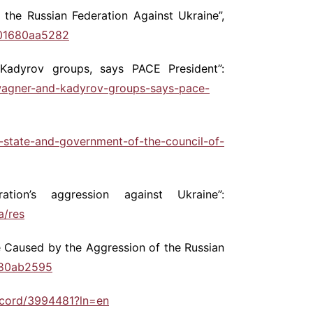
the Russian Federation Against Ukraine”,
0001680aa5282
adyrov groups, says PACE President”:
-wagner-and-kadyrov-groups-says-pace-
f-state-and-government-of-the-council-of-
on’s aggression against Ukraine”:
a/res
e Caused by the Aggression of the Russian
1680ab2595
/record/3994481?ln=en