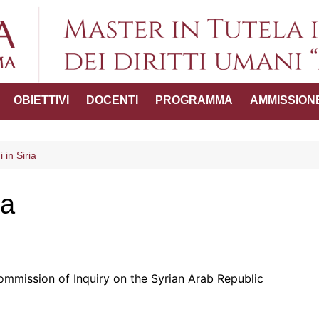
Master in Tutel
OBIETTIVI
DOCENTI
PROGRAMMA
AMMISSION
umani "
ttico-
i in Siria
ia
del Master
ommission of Inquiry on the Syrian Arab Republic