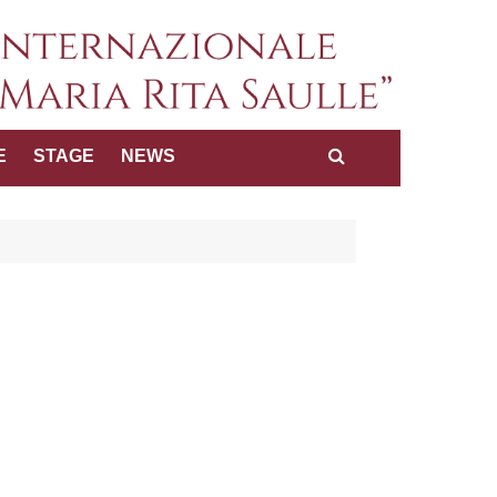
a internazionale dei diritti
E
STAGE
NEWS
Maria Rita Saulle"