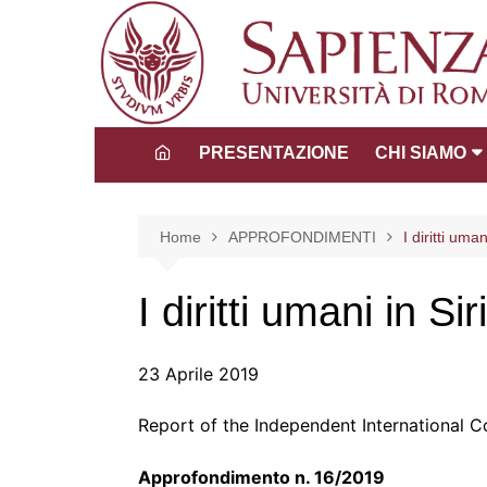
Salta
al
contenuto
PRESENTAZIONE
CHI SIAMO
Direttore
Consiglio dida
Home
APPROFONDIMENTI
I diritti uman
scientifico
Tutors
I diritti umani in Sir
La Comunità 
23 Aprile 2019
Report of the Independent International C
Approfondimento n. 16/2019