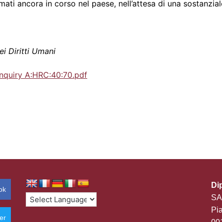
mati ancora in corso nel paese, nell’attesa di una sostanzial
ei Diritti Umani
nquiry A:HRC:40:70.pdf
Di
ok
SA
Pia
er