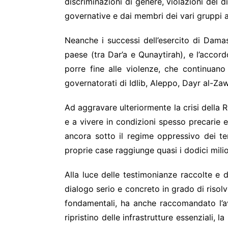
discriminazioni di genere, violazioni del 
governative e dai membri dei vari gruppi arm
Neanche i successi dell’esercito di Damasc
paese (tra Dar’a e Qunaytirah), e l’accor
porre fine alle violenze, che continuano
governatorati di Idlib, Aleppo, Dayr al-Z
Ad aggravare ulteriormente la crisi della R
e a vivere in condizioni spesso precarie e
ancora sotto il regime oppressivo dei terr
proprie case raggiunge quasi i dodici milion
Alla luce delle testimonianze raccolte e d
dialogo serio e concreto in grado di risolv
fondamentali, ha anche raccomandato l’avv
ripristino delle infrastrutture essenziali,