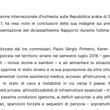
e internazionale d’inchiesta sulla Repubblica araba di Siria
1, ha reso note le conclusioni della sua indagine sui pre
presentazione del diciassettesimo Rapporto durante l’ultim
lizzate dai tre commissari, Paulo Sérgio Pinheiro, Kare
gistrata nel territorio siriano nel semestre luglio 2018 – ge
li – inclusi donne e bambini – e ad alimentare la situazion
pprime lo stato siriano e la sua popolazione da oltre otto 
damentali (come assistenza medica, accesso all’istruzione, c
o stato di caos e instabilità in cui versa il paese. I
tà private, all’inutilizzabilità di infrastrutture essenziali –
e pessime condizioni igieniche, ai
deficit
securitari e alla di
rari, sparizioni forzate e sequestri di persona – soprattut