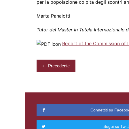
per la popolazione colpita degli scontri ar
Marta Panaiotti
Tutor del Master in Tutela Internazionale d
Report of the Commission of I
Navigazione
Precedente
articoli
Connettiti su Facebo
Segui su Twitt