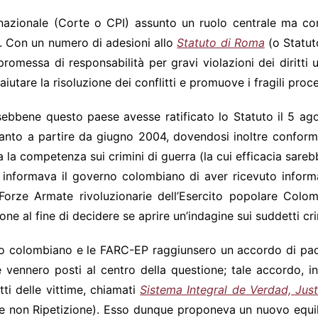
nazionale (Corte o CPI) assunto un ruolo centrale ma contr
e. Con un numero di adesioni allo
Statuto di Roma
(o Statuto
promessa di responsabilità per gravi violazioni dei diritti 
aiutare la risoluzione dei conflitti e promuove i fragili proc
ebbene questo paese avesse ratificato lo Statuto il 5 a
tanto a partire da giugno 2004, dovendosi inoltre conform
va la competenza sui crimini di guerra (la cui efficacia sar
 informava il governo colombiano di aver ricevuto informa
 Forze Armate rivoluzionarie dell’Esercito popolare Col
e al fine di decidere se aprire un’indagine sui suddetti cri
rno colombiano e le FARC-EP raggiunsero un accordo di pac
ime vennero posti al centro della questione; tale accordo, 
itti delle vittime, chiamati
Sistema Integral de Verdad, Just
e e non Ripetizione). Esso dunque proponeva un nuovo equilib