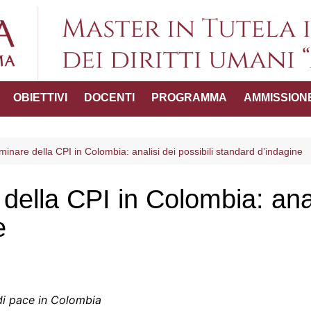
Master in Tutel
OBIETTIVI
DOCENTI
PROGRAMMA
AMMISSION
umani "
ttico-
inare della CPI in Colombia: analisi dei possibili standard d’indagine
ella CPI in Colombia: anali
del Master
e
 di pace in Colombia