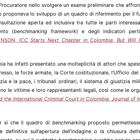
del Procuratore nello svolgere un esame preliminare che affro
o proponeva lo sviluppo di un quadro di riferimento per il fut
onsultazione aperta ed inclusiva tra tutte le parti intere
ento (
benchmarking framework
) e degli indicatori per
VENSON,
ICC Starts Next Chapter in Colombia, But Will I
ia ha infatti presentato una molteplicità di attori che spe
resso, le forze armate, la Corte costituzionale, l’Ufficio d
izia e la pace, i tribunali ordinari, il sistema di giustizia mil
o le vittime e loro rappresentanti legali, così come le orga
d the International Criminal Court in Colombia
, Journal of I
ar sì che il quadro di
benchmarking
proposto permettesse 
definitiva sull’apertura dell’indagine o la chiusura dell