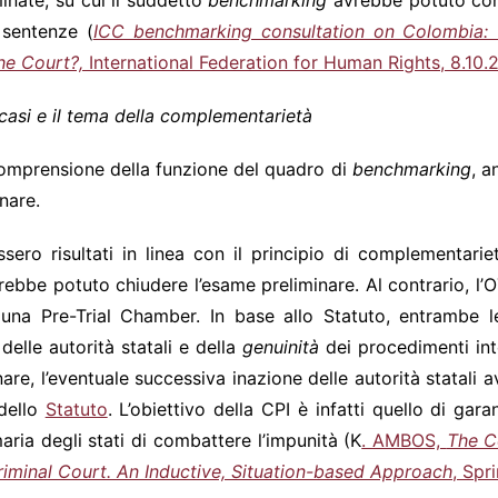
inate, su cui il suddetto
benchmarking
avrebbe potuto conce
 sentenze (
ICC benchmarking consultation on Colombia: 
the Court?,
International Federation for Human Rights, 8.10.
i casi e il tema della complementarietà
 comprensione della funzione del quadro di
benchmarking
, a
nare.
ssero risultati in linea con il principio di complementarie
rebbe potuto chiudere l’esame preliminare. Al contrario, l
 una Pre-Trial Chamber. In base allo Statuto, entrambe 
elle autorità statali e della
genuinità
dei procedimenti inte
are, l’eventuale successiva inazione delle autorità statali a
 dello
Statuto
. L’obiettivo della CPI è infatti quello di garan
maria degli stati di combattere l’impunità (K
. AMBOS,
The C
riminal Court.
An Inductive, Situation-based Approach
, Spr