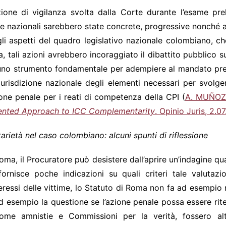
azione di vigilanza svolta dalla Corte durante l’esame pre
iarie nazionali sarebbero state concrete, progressive nonch
gli aspetti del quadro legislativo nazionale colombiano, c
, tali azioni avrebbero incoraggiato il dibattito pubblico s
 uno strumento fondamentale per adempiere al mandato prev
giurisdizione nazionale degli elementi necessari per svol
ione penale per i reati di competenza della CPI (
A. MUÑOZ
riented Approach to ICC Complementarity
. Opinio Juris, 2.0
arietà nel caso colombiano: alcuni spunti di riflessione
Roma, il Procuratore può desistere dall’aprire un’indagine qua
fornisce poche indicazioni su quali criteri tale valutazi
teressi delle vittime, lo Statuto di Roma non fa ad esempio r
esempio la questione se l’azione penale possa essere riten
come amnistie e Commissioni per la verità, fossero alte