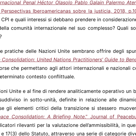
rnacional Penal Héctor Olasolo Pablo Galain Palermo Ate
erspectivas Iberoamericanas sobre la justicia, 2018, p.1
a CPI e quali interessi si debbano prendere in considerazione 
 della comunità internazionale nel suo complesso? Quali so
?
 pratiche delle Nazioni Unite sembrano offrire degli spunt
 Consolidation: United Nations Practitioners’ Guide to Be
sorse che permettano agli attori internazionali e nazionali c
eterminato contesto conflittuale.
ioni Unite e al fine di rendere analiticamente operativo u
diviso in sotto-unità, definite in relazione alle dinami
 gli elementi critici della transizione si stessero muove
ace Consolidation: A Briefing Note
.” Journal of Peaceb
ndicatori rilevanti per la valutazione dell’ammissibilità, in
(2) e 17(3) dello Statuto, attraverso una serie di categorie div