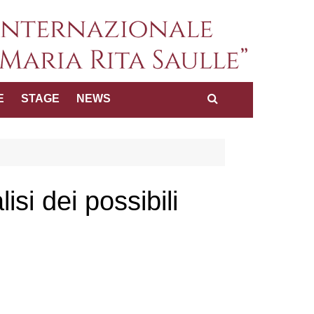
a internazionale dei diritti
E
STAGE
NEWS
Maria Rita Saulle"
si dei possibili