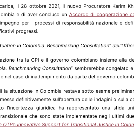
arica, il 28 ottobre 2021, il nuovo Procuratore Karim K
Colombia e di aver concluso un
Accordo di cooperazione co
mpegno per i processi di responsabilità nazionale e definiv
ficativi progressi.
Situation in Colombia. Benchmarking Consultation” dell’Uffic
zione tra la CPI e il governo colombiano insieme alla dec
bia. Benchmarking Consultation
” sembrerebbe congelato e 
utile nel caso di inadempimento da parte del governo colomb
li la situazione in Colombia restava sotto esame preliminar
messe definitivamente sull’apertura delle indagini o sulla c
o l’incertezza giuridica ha rappresentato una sfida u
a transizionale che sono state implementate negli ultimi du
OTP’s Innovative Support for Transitional Justice in Colo