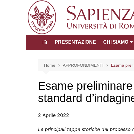
Salta
al
contenuto
PRESENTAZIONE
CHI SIAMO
Direttore
Consiglio dida
Home
APPROFONDIMENTI
Esame prelim
scientifico
Tutors
Esame preliminare d
La Comunità 
standard d’indagin
2 Aprile 2022
Le principali tappe storiche del processo