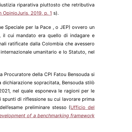
stizia riparativa piuttosto che retributiva
in OpinioJuris, 2019, p. 1
s).
ne Speciale per la Pace , o JEP) ovvero un
 il cui mandato era quello di indagare e
nali ratificate dalla Colombia che avessero
o internazionale umanitario e lo Statuto, nel
ora Procuratore della CPI Fatou Bensouda si
a dichiarazione sopracitata, Bensouda stilò
 2021, nel quale esponeva le ragioni per le
punti di riflessione su cui lavorare prima
dell’esame preliminare stesso (
Ufficio del
e development of a benchmarking framework