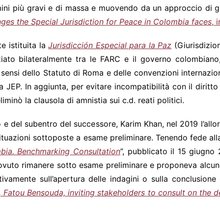
ini più gravi e di massa e muovendo da un approccio di giu
ges the Special Jurisdiction for Peace in Colombia faces
, 
 istituita la
Jurisdicción Especial para la Paz
(Giurisdizio
iato bilateralmente tra le FARC e il governo colombiano,
ai sensi dello Statuto di Roma e delle convenzioni internazio
a JEP. In aggiunta, per evitare incompatibilità con il diritt
inò la clausola di amnistia sui c.d. reati politici.
 e del subentro del successore, Karim Khan, nel 2019 l’all
ituazioni sottoposte a esame preliminare. Tenendo fede all
mbia. Benchmarking Consultation
”, pubblicato il 15 giugno
ovuto rimanere sotto esame preliminare e proponeva alcuni s
ivamente sull’apertura delle indagini o sulla conclusione 
, Fatou Bensouda, inviting stakeholders to consult on th