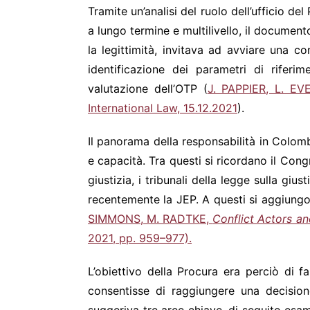
Tramite un’analisi del ruolo dell’ufficio 
a lungo termine e multilivello, il document
la legittimità, invitava ad avviare una c
identificazione dei parametri di riferim
valutazione dell’OTP (
J. PAPPIER, L. E
International Law, 15.12.2021
).
Il panorama della responsabilità in Colomb
e capacità. Tra questi si ricordano il Cong
giustizia, i tribunali della legge sulla giust
recentemente la JEP. A questi si aggiungon
SIMMONS, M. RADTKE,
Conflict Actors an
2021, pp. 959–977).
L’obiettivo della Procura era perciò di f
consentisse di raggiungere una decisione 