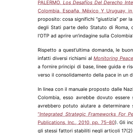
PALERMO,
Los Desafíos Del Derecho Inte
Colombia, España, México Y Uruguay, in P
proposito: cosa significhi “giustizia” per l
degli Stati parte dello Statuto di Roma,
l’OTP ad aprire un’indagine sulla Colombia
Rispetto a quest’ultima domanda, le buone
infatti diversi richiami al
Monitoring Peace
a fornire principi di base, linee guida e ri
verso il consolidamento della pace in un d
In linea con il manuale proposto dalle Naz
Colombia, esso avrebbe dovuto essere sud
avrebbero potuto aiutare a determinare se
“
Integrated Strategic Frameworks For Pe
Publications, Inc., 2010, pp. 75–80
). Gli i
gli stessi fattori stabiliti negli articoli 17