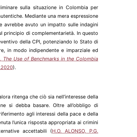
liminare sulla situazione in Colombia per
é autentiche. Mediante una mera espressione
he avrebbe avuto un impatto sulle indagini
ul principio di complementarietà. In questo
entivo della CPI, potenziando lo Stato di
gere, in modo indipendente e imparziale ed
,
The Use of Benchmarks in the Colombia
7.2020
).
lora ritenga che ciò sia nell’interesse della
one si debba basare. Oltre all’obbligo di
iferimento agli interessi della pace e della
uta l’unica risposta appropriata ai crimini
rnative accettabili (
H.O. ALONSO, P.G.