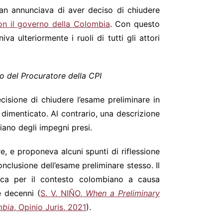
han annunciava di aver deciso di chiudere
n il governo della Colombia
. Con questo
a ulteriormente i ruoli di tutti gli attori
io del Procuratore della CPI
isione di chiudere l’esame preliminare in
dimenticato. Al contrario, una descrizione
iano degli impegni presi.
e, e proponeva alcuni spunti di riflessione
onclusione dell’esame preliminare stesso. Il
nica per il contesto colombiano a causa
e decenni (
S. V. NIÑO,
When a Preliminary
mbia
, Opinio Juris, 2021
).