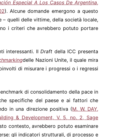
nción Especial A Los Casos De Argentina
,
02
). Alcune domande emergono a questo
– quelli delle vittime, della società locale,
no i criteri che avrebbero potuto portare
i interessanti. Il
Draft
della ICC presenta
nchmarking
delle Nazioni Unite, il quale mira
oinvolti di misurare i progressi o i regressi
n benchmark di consolidamento della pace in
che specifiche del paese e ai fattori che
ndo in una direzione positiva (
M. W. DAY,
uilding & Development, V. 5, no. 2, Sage
 questo contesto, avrebbero potuto esaminare
erse: gli indicatori strutturali, di processo e