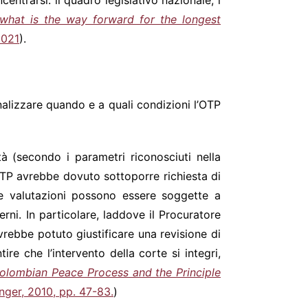
ntrarsi: il quadro legislativo nazionale, i
what is the way forward for the longest
2021
).
nalizzare quando e a quali condizioni l’OTP
tà (secondo i parametri riconosciuti nella
’OTP avrebbe dovuto sottoporre richiesta di
le valutazioni possono essere soggette a
rni. In particolare, laddove il Procuratore
vrebbe potuto giustificare una revisione di
tire che l’intervento della corte si integri,
olombian Peace Process and the Principle
inger, 2010, pp. 47-83.
)