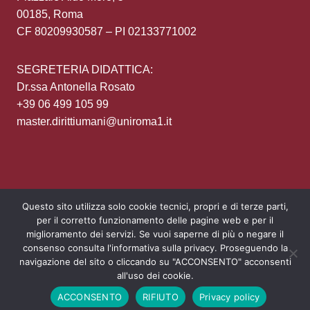
00185, Roma
CF 80209930587 – PI 02133771002
SEGRETERIA DIDATTICA:
Dr.ssa Antonella Rosato
+39 06 499 105 99
master.dirittiumani@uniroma1.it
Questo sito utilizza solo cookie tecnici, propri e di terze parti,
per il corretto funzionamento delle pagine web e per il
Area Riservata
Privacy policy
Login
miglioramento dei servizi. Se vuoi saperne di più o negare il
consenso consulta l'informativa sulla privacy. Proseguendo la
navigazione del sito o cliccando su "ACCONSENTO" acconsenti
all'uso dei cookie.
ACCONSENTO
RIFIUTO
Privacy policy