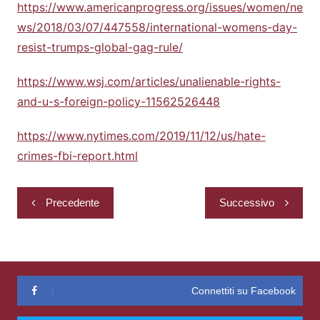
https://www.americanprogress.org/issues/women/ne
ws/2018/03/07/447558/international-womens-day-
resist-trumps-global-gag-rule/
https://www.wsj.com/articles/unalienable-rights-
and-u-s-foreign-policy-11562526448
https://www.nytimes.com/2019/11/12/us/hate-
crimes-fbi-report.html
Navigazione
Precedente
Successivo
articoli
Connettiti su Facebook