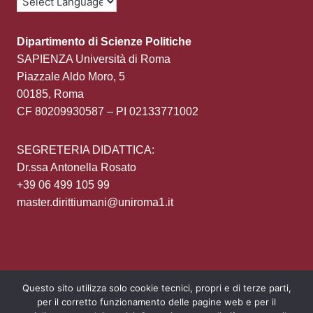
Dipartimento di Scienze Politiche
SAPIENZA Università di Roma
Piazzale Aldo Moro, 5
00185, Roma
CF 80209930587 – PI 02133771002
SEGRETERIA DIDATTICA:
Dr.ssa Antonella Rosato
+39 06 499 105 99
master.dirittiumani@uniroma1.it
Questo sito utilizza solo cookie tecnici, propri e di terze parti,
per il corretto funzionamento delle pagine web e per il
Area Riservata
Privacy policy
Login