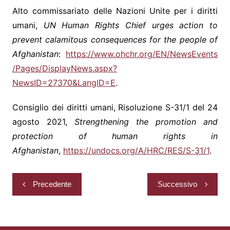
Alto commissariato delle Nazioni Unite per i diritti
umani,
UN Human Rights Chief urges action to
prevent calamitous consequences for the people of
Afghanistan
:
https://www.ohchr.org/EN/NewsEvents
/Pages/DisplayNews.aspx?
NewsID=27370&LangID=E
.
Consiglio dei diritti umani, Risoluzione S-31/1 del 24
agosto 2021,
Strengthening the promotion and
protection of human rights in
Afghanistan
,
https://undocs.org/A/HRC/RES/S-31/1
.
Navigazione
Precedente
Successivo
articoli