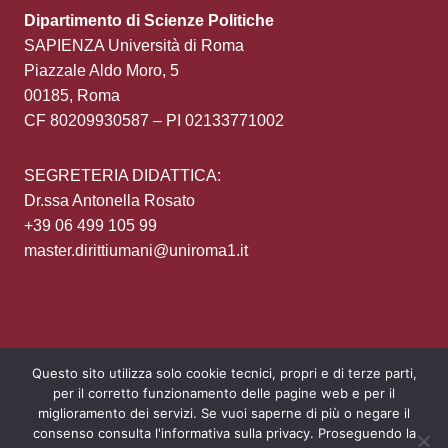
Dipartimento di Scienze Politiche
SAPIENZA Università di Roma
Piazzale Aldo Moro, 5
00185, Roma
CF 80209930587 – PI 02133771002
SEGRETERIA DIDATTICA:
Dr.ssa Antonella Rosato
+39 06 499 105 99
master.dirittiumani@uniroma1.it
Questo sito utilizza solo cookie tecnici, propri e di terze parti,
per il corretto funzionamento delle pagine web e per il
Area Riservata
Privacy policy
Login
miglioramento dei servizi. Se vuoi saperne di più o negare il
consenso consulta l'informativa sulla privacy. Proseguendo la