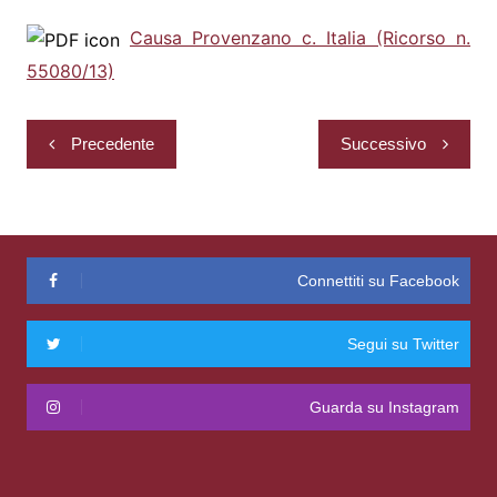
Causa Provenzano c. Italia (Ricorso n.
55080/13)
Navigazione
Precedente
Successivo
articoli
Connettiti su Facebook
Segui su Twitter
Guarda su Instagram