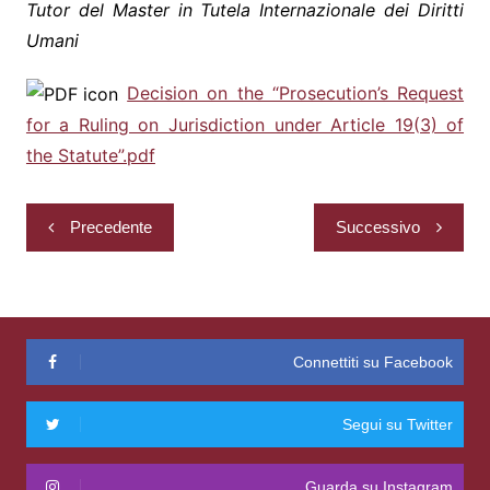
Tutor del Master in Tutela Internazionale dei Diritti
Umani
Decision on the “Prosecution’s Request
for a Ruling on Jurisdiction under Article 19(3) of
the Statute”.pdf
Navigazione
Precedente
Successivo
articoli
Connettiti su Facebook
Segui su Twitter
Guarda su Instagram