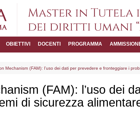
Master in Tutel
OBIETTIVI
DOCENTI
PROGRAMMA
AMMISSION
umani "
ttico-
on Mechanism (FAM): l’uso dei dati per prevedere e fronteggiare i prob
anism (FAM): l’uso dei da
del Master
lemi di sicurezza alimentar