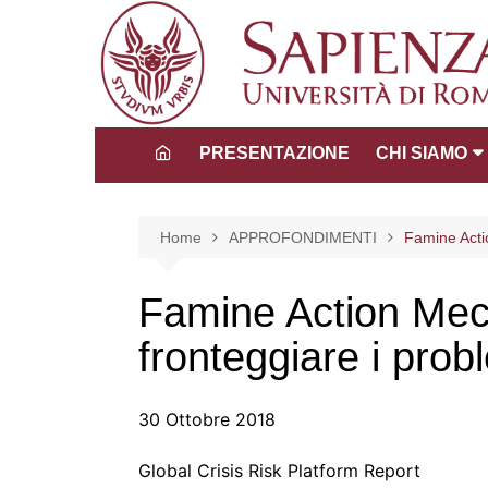
Salta
al
contenuto
PRESENTAZIONE
CHI SIAMO
Direttore
Consiglio dida
Home
APPROFONDIMENTI
Famine Acti
scientifico
Tutors
Famine Action Mech
La Comunità 
fronteggiare i prob
30 Ottobre 2018
Global Crisis Risk Platform Report