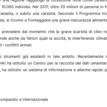
he una regione raggiunge la condizione nota come carestia
10.000 individui. Nel 2017, oltre 20 milioni di persone in
arestia, o subito una carestia. Secondo il Programma mo
esi, si trovino a fronteggiare una grave insicurezza alimenta
da prevedere dal momento che la grave scarsità di cibo n
ende anche da fattori quali la siccità, le interferenze climat
d i conflitti armati.
strumenti già esistenti in tale ambito. Recentemente infa
) ha istituito un Centro per la raccolta dei dati umanitar
, ha istituito un sistema di informazione e allarme rapido pe
 comparato e internazionale