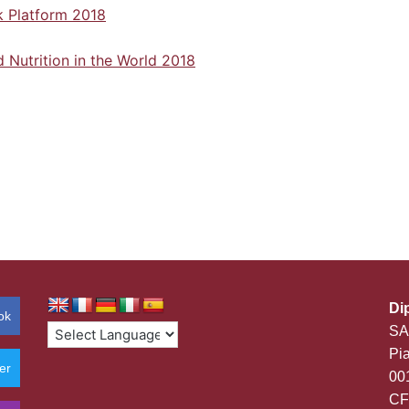
k Platform 2018
 Nutrition in the World 2018
Di
ok
SA
Pia
er
00
CF