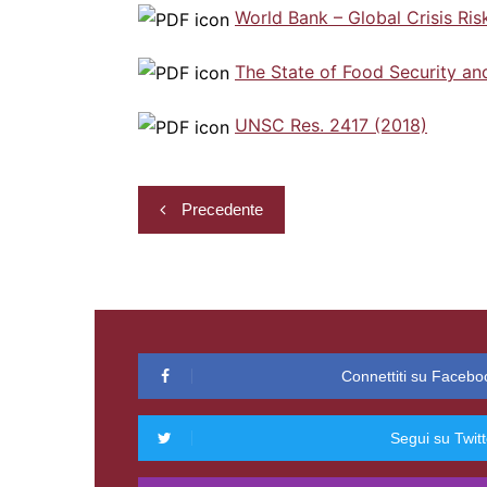
World Bank – Global Crisis Ris
The State of Food Security and
UNSC Res. 2417 (2018)
Navigazione
Precedente
articoli
Connettiti su Facebo
Segui su Twitt