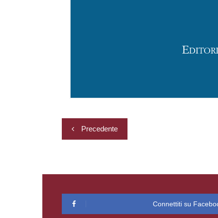
Navigazione
Precedente
articoli
Connettiti su Facebo