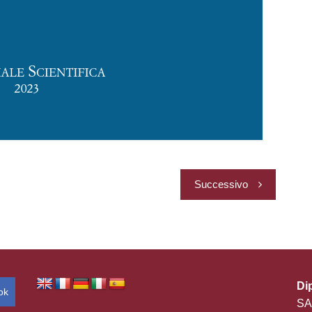
Successivo
Di
ok
SA