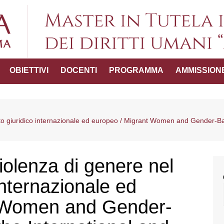
Master in Tutel
OBIETTIVI
DOCENTI
PROGRAMMA
AMMISSION
umani "
ttico-
sto giuridico internazionale ed europeo / Migrant Women and Gender-Ba
del Master
iolenza di genere nel
internazionale ed
t Women and Gender-