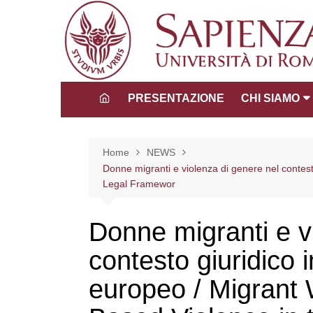
Salta
al
contenuto
PRESENTAZIONE
CHI SIAMO
Direttore
Consiglio dida
Home
NEWS
scientifico
Donne migranti e violenza di genere nel conte
Legal Framewor
Tutors
La Comunità 
Donne migranti e v
contesto giuridico 
europeo / Migran