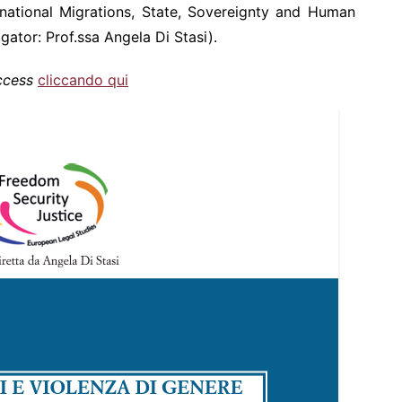
rnational Migrations, State, Sovereignty and Human
igator: Prof.ssa Angela Di Stasi).
ccess
cliccando qui