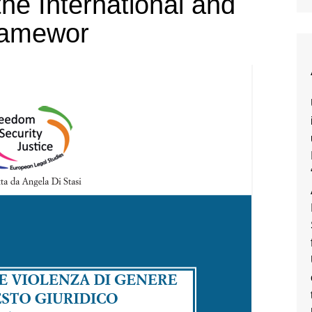
the International and
ramewor