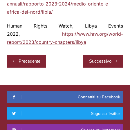
annuali/rapporto-2023-2024/medio-oriente-e-
africa-del-nord/libia/
Human Rights Watch, Libya Events
2022,
https://www.hrw.org/world-
report/2023/country-chapters/libya
Navigazione
Precedente
Successivo
articoli
Connettiti su Facebook
Segui su Twitter
Guarda su Instagram