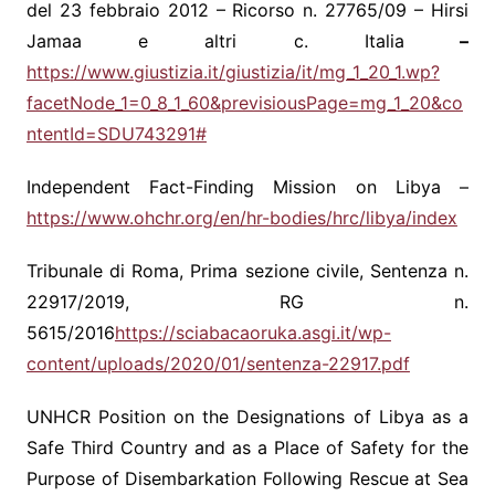
del 23 febbraio 2012 – Ricorso n. 27765/09 – Hirsi
Jamaa e altri c. Italia
–
https://www.giustizia.it/giustizia/it/mg_1_20_1.wp?
facetNode_1=0_8_1_60&previsiousPage=mg_1_20&co
ntentId=SDU743291#
Independent Fact-Finding Mission on Libya –
https://www.ohchr.org/en/hr-bodies/hrc/libya/index
Tribunale di Roma, Prima sezione civile, Sentenza n.
22917/2019, RG n.
5615/2016
https://sciabacaoruka.asgi.it/wp-
content/uploads/2020/01/sentenza-22917.pdf
UNHCR Position on the Designations of Libya as a
Safe Third Country and as a Place of Safety for the
Purpose of Disembarkation Following Rescue at Sea