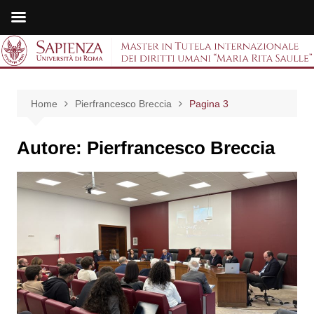
Salta
al
Master in Tutela
contenuto
internazionale dei
Home
Pierfrancesco Breccia
Pagina 3
diritti umani "Maria
Rita Saulle"
Autore:
Pierfrancesco Breccia