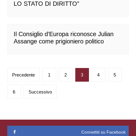
LO STATO DI DIRITTO”
Il Consiglio d’Europa riconosce Julian
Assange come prigioniero politico
Paginazione
Precedente
1
2
3
4
5
degli
articoli
6
Successivo
Connettiti su Facebook