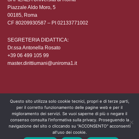
Piazzale Aldo Moro, 5
00185, Roma
CF 80209930587 – PI 02133771002
SEGRETERIA DIDATTICA:
Dr.ssa Antonella Rosato
+39 06 499 105 99
master.dirittiumani@uniroma1.it
Questo sito utilizza solo cookie tecnici, propri e di terze parti,
per il corretto funzionamento delle pagine web e per il
Area Riservata
Privacy policy
Login
miglioramento dei servizi. Se vuoi saperne di più o negare il
consenso consulta l'informativa sulla privacy. Proseguendo la
navigazione del sito o cliccando su "ACCONSENTO" acconsenti
all'uso dei cookie.