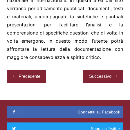
nazionale e internazionale. In questa area del sito
verranno periodicamente pubblicati documenti, testi
e materiali, accompagnati da sintetiche e puntuali
presentazioni per facilitare l’analisi e la
comprensione di specifiche questioni che di volta in
volta emergono. In questo modo, l’utente potrà
affrontare la lettura della documentazione con
maggiore consapevolezza e spirito critico.
Navigazione
Precedente
Successivo
articoli
Connettiti su Facebook
Segui su Twitter