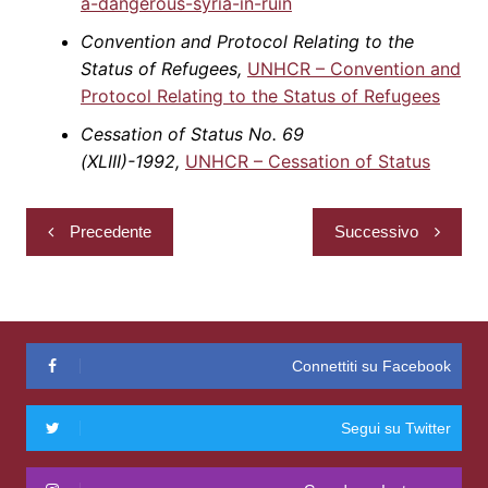
a-dangerous-syria-in-ruin
Convention and Protocol Relating to the
Status of Refugees,
UNHCR – Convention and
Protocol Relating to the Status of Refugees
Cessation of Status No. 69
(XLIII)-1992,
UNHCR – Cessation of Status
Navigazione
Precedente
Successivo
articoli
Connettiti su Facebook
Segui su Twitter