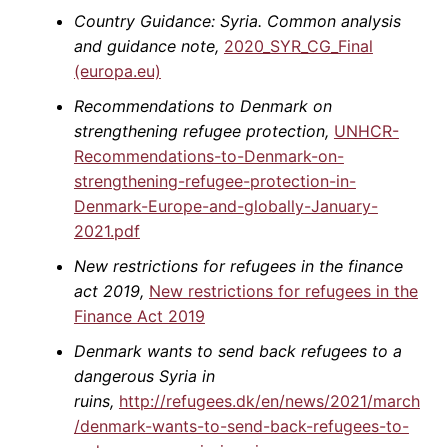
Country Guidance: Syria. Common analysis
and guidance note,
2020_SYR_CG_Final
(europa.eu)
Recommendations to Denmark on
strengthening refugee protection,
UNHCR-
Recommendations-to-Denmark-on-
strengthening-refugee-protection-in-
Denmark-Europe-and-globally-January-
2021.pdf
New restrictions for refugees in the finance
act 2019,
New restrictions for refugees in the
Finance Act 2019
Denmark wants to send back refugees to a
dangerous Syria in
ruins,
http://refugees.dk/en/news/2021/march
/denmark-wants-to-send-back-refugees-to-