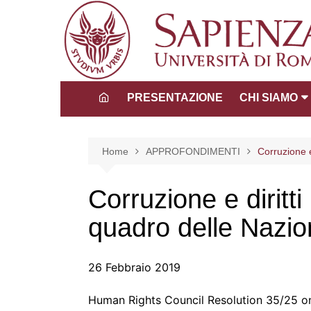
Salta
al
contenuto
PRESENTAZIONE
CHI SIAMO
Direttore
Consiglio dida
Home
APPROFONDIMENTI
Corruzione e
scientifico
Tutors
Corruzione e diritt
La Comunità 
quadro delle Nazio
26 Febbraio 2019
Human Rights Council Resolution 35/25 on