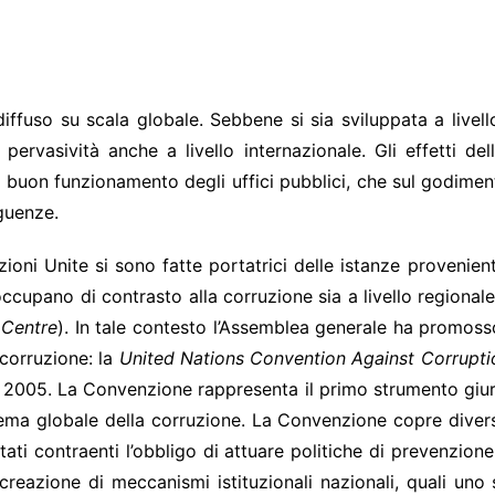
ondimento
fuso su scala globale. Sebbene si sia sviluppata a livello
pervasività anche a livello internazionale. Gli effetti d
l buon funzionamento degli uffici pubblici, che sul godiment
guenze.
zioni Unite si sono fatte portatrici delle istanze provenient
occupano di contrasto alla corruzione sia a livello regional
 Centre
). In tale contesto l’Assemblea generale ha promoss
 corruzione: la
United Nations Convention Against Corrupt
e 2005. La Convenzione rappresenta il primo strumento giuri
lema globale della corruzione. La Convenzione copre diverse
tati contraenti l’obbligo di attuare politiche di prevenzion
creazione di meccanismi istituzionali nazionali, quali uno