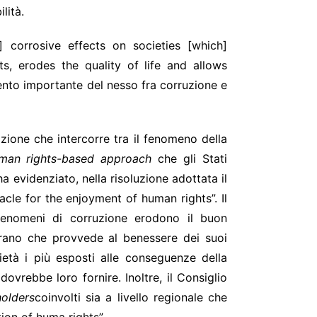
ilità.
 corrosive effects on societies [which]
s, erodes the quality of life and allows
mento importante del nesso fra corruzione e
azione che intercorre tra il fenomeno della
man rights-based approach
che gli Stati
a evidenziato, nella risoluzione adottata il
cle for the enjoyment of human rights”. Il
 fenomeni di corruzione erodono il buon
vrano che provvede al benessere dei suoi
cietà i più esposti alle conseguenze della
ovrebbe loro fornire. Inoltre, il Consiglio
holders
coinvolti sia a livello regionale che