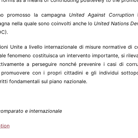
its forms as a means of contributing positevely to the promo
hanno promosso la campagna
United Against Corruption
agna nella quale sono coinvolti anche lo
United Nations D
C).
ni Unite a livello internazionale di misure normative di c
a tale fenomeno costituisca un intervento importante, si rile
attivamente a perseguire nonché prevenire i casi di corruz
romuovere con i propri cittadini e gli individui sottopos
ritti fondamentali sul piano nazionale.
 comparato e internazionale
tion