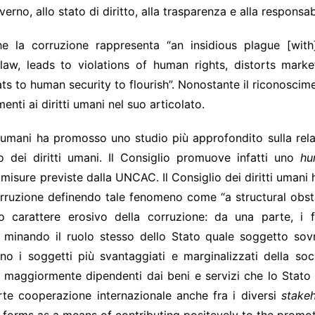
rno, allo stato di diritto, alla trasparenza e alla responsab
e la corruzione rappresenta “an insidious plague [with]
w, leads to violations of human rights, distorts market
ts to human security to flourish”. Nonostante il riconosci
enti ai diritti umani nel suo articolato.
ti umani ha promosso uno studio più approfondito sulla rel
o dei diritti umani. Il Consiglio promuove infatti uno
hu
 misure previste dalla UNCAC. Il Consiglio dei diritti umani h
corruzione definendo tale fenomeno come “a structural obsta
pio carattere erosivo della corruzione: da una parte, i
he minando il ruolo stesso dello Stato quale soggetto so
 sono i soggetti più svantaggiati e marginalizzati della so
o maggiormente dipendenti dai beni e servizi che lo Stato d
orte cooperazione internazionale anche fra i diversi
stake