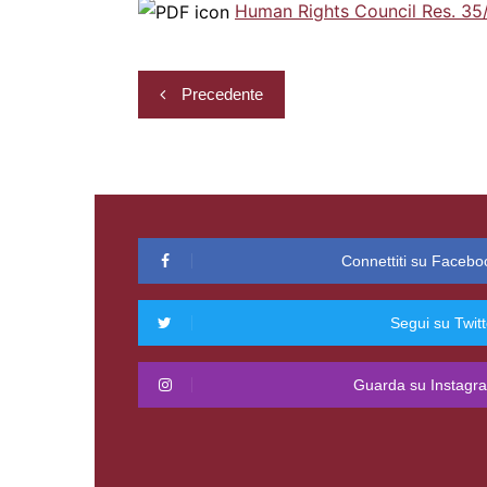
Human Rights Council Res. 35
Navigazione
Precedente
articoli
Connettiti su Facebo
Segui su Twitt
Guarda su Instagr