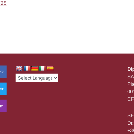
/25
Di
ok
SA
Pia
er
00
CF
am
SE
Dr.
+3