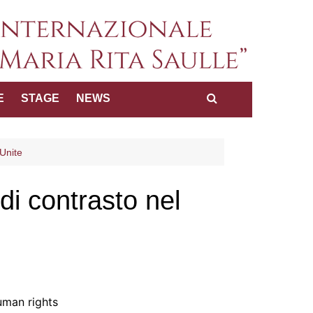
a internazionale dei diritti
E
STAGE
NEWS
Maria Rita Saulle"
 Unite
di contrasto nel
uman rights