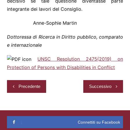
decisivo se tale questione diventasse parte
integrante dei lavori del Consiglio.
Anne-Sophie Martin
Dottoressa di Ricerca in Diritto pubblico, comparato
e internazionale
UNSC Resolution 2475(2019) on
Protection of Persons with Disabilities in Conflict
Navigazione
Precedente
Successivo
articoli
Connettiti su Facebook