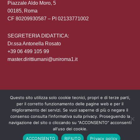
Piazzale Aldo Moro, 5
00185, Roma
CF 80209930587 – PI 02133771002
SEGRETERIA DIDATTICA:
Dr.ssa Antonella Rosato
+39 06 499 105 99
master.dirittiumani@uniroma1.it
Questo sito utilizza solo cookie tecnici, propri e di terze parti,
per il corretto funzionamento delle pagine web e per il
Area Riservata
Privacy policy
Login
miglioramento dei servizi. Se vuoi saperne di più o negare il
consenso consulta l'informativa sulla privacy. Proseguendo la
navigazione del sito o cliccando su "ACCONSENTO" acconsenti
all'uso dei cookie.
ACCONSENTO
RIFIUTO
Privacy policy