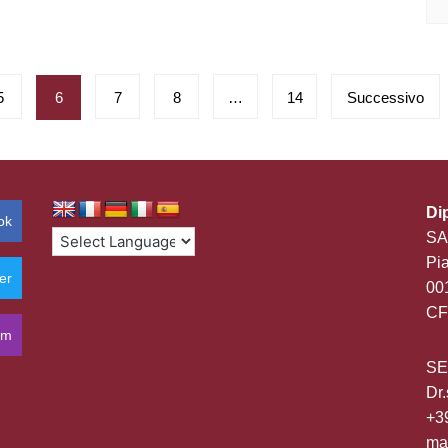
5
6
7
8
…
14
Successivo
Di
ok
SA
Pia
er
00
CF
am
SE
Dr.
+3
mas