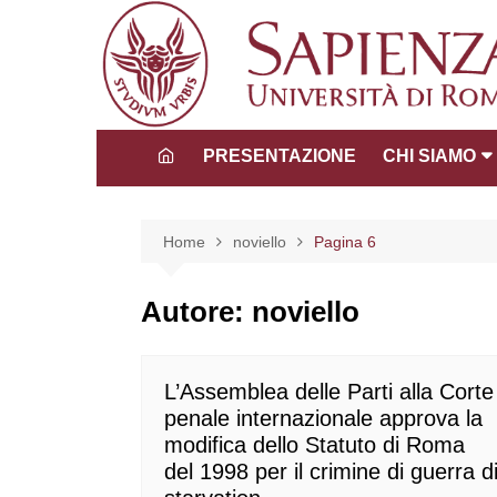
Salta
al
contenuto
PRESENTAZIONE
CHI SIAMO
Direttore
Consiglio dida
Home
noviello
Pagina 6
scientifico
Tutors
Autore:
noviello
La Comunità 
L’Assemblea delle Parti alla Corte
penale internazionale approva la
modifica dello Statuto di Roma
del 1998 per il crimine di guerra d