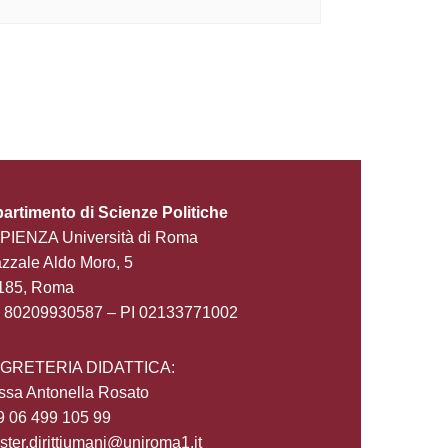
partimento di Scienze Politiche
PIENZA Università di Roma
zzale Aldo Moro, 5
185, Roma
 80209930587 – PI 02133771002
GRETERIA DIDATTICA:
ssa Antonella Rosato
9 06 499 105 99
ter.dirittiumani@uniroma1.it