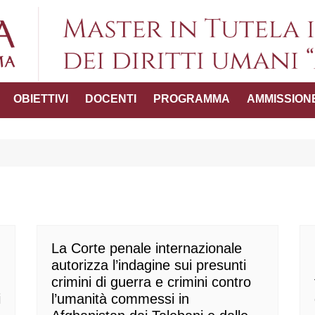
Master in Tutel
OBIETTIVI
DOCENTI
PROGRAMMA
AMMISSION
umani "
ttico-
del Master
La Corte penale internazionale
autorizza l’indagine sui presunti
crimini di guerra e crimini contro
i
l’umanità commessi in