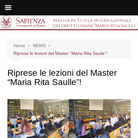
Salta
al
Master in Tutela
contenuto
internazionale dei
Home
NEWS
diritti umani "Maria
Riprese le lezioni del Master “Maria Rita Saulle”!
Rita Saulle"
Riprese le lezioni del Master
“Maria Rita Saulle”!